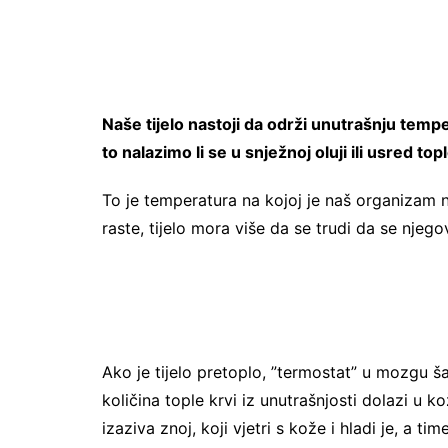
Naše tijelo nastoji da održi unutrašnju temp
to nalazimo li se u snježnoj oluji ili usred top
To je temperatura na kojoj je naš organizam 
raste, tijelo mora više da se trudi da se nje
Ako je tijelo pretoplo, ”termostat” u mozgu ša
količina tople krvi iz unutrašnjosti dolazi u k
izaziva znoj, koji vjetri s kože i hladi je, a tim