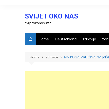
Skip
to
SVIJET OKO NAS
content
svijetokonas.info
Home
Deutschland
zdravlje
zani
Home
zdravlje
NA KOGA VRUĆINA NAJVIŠE U