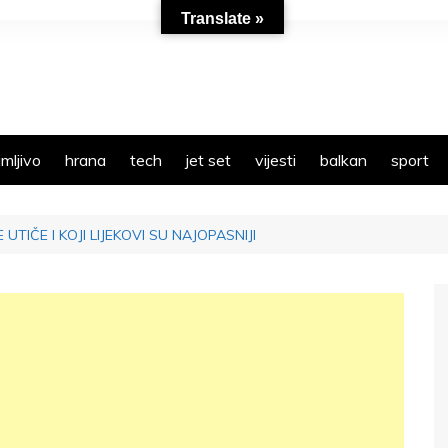
Translate »
mljivo
hrana
tech
jet set
vijesti
balkan
sport
TIČE I KOJI LIJEKOVI SU NAJOPASNIJI