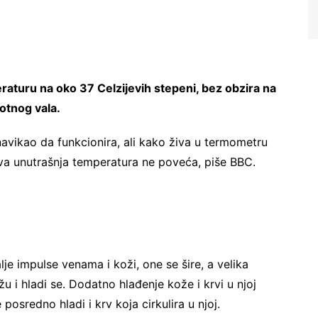
eraturu na oko 37 Celzijevih stepeni, bez obzira na
lotnog vala.
navikao da funkcionira, ali kako živa u termometru
gova unutrašnja temperatura ne poveća, piše BBC.
lje impulse venama i koži, one se šire, a velika
ožu i hladi se. Dodatno hlađenje kože i krvi u njoj
e posredno hladi i krv koja cirkulira u njoj.