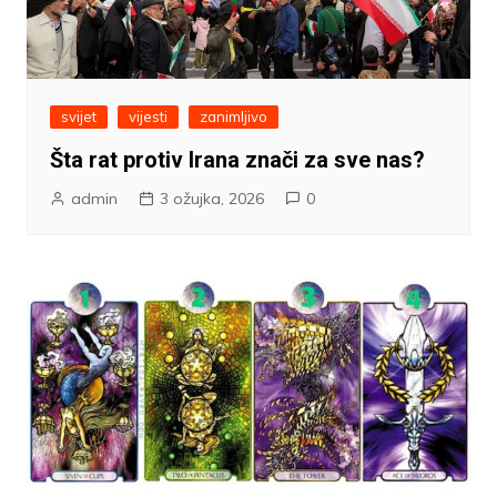
svijet
vijesti
zanimljivo
Šta rat protiv Irana znači za sve nas?
admin
3 ožujka, 2026
0