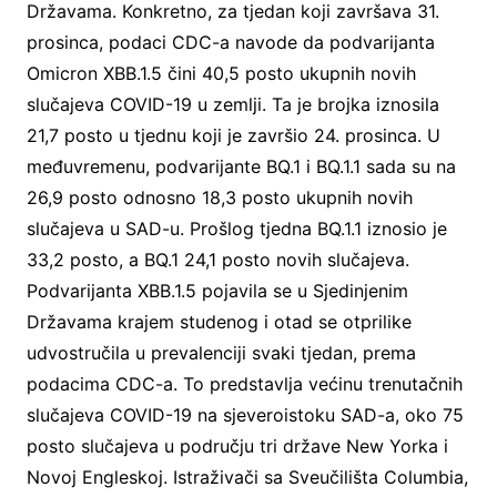
Državama. Konkretno, za tjedan koji završava 31.
prosinca, podaci CDC-a navode da podvarijanta
Omicron XBB.1.5 čini 40,5 posto ukupnih novih
slučajeva COVID-19 u zemlji. Ta je brojka iznosila
21,7 posto u tjednu koji je završio 24. prosinca. U
međuvremenu, podvarijante BQ.1 i BQ.1.1 sada su na
26,9 posto odnosno 18,3 posto ukupnih novih
slučajeva u SAD-u. Prošlog tjedna BQ.1.1 iznosio je
33,2 posto, a BQ.1 24,1 posto novih slučajeva.
Podvarijanta XBB.1.5 pojavila se u Sjedinjenim
Državama krajem studenog i otad se otprilike
udvostručila u prevalenciji svaki tjedan, prema
podacima CDC-a. To predstavlja većinu trenutačnih
slučajeva COVID-19 na sjeveroistoku SAD-a, oko 75
posto slučajeva u području tri države New Yorka i
Novoj Engleskoj. Istraživači sa Sveučilišta Columbia,