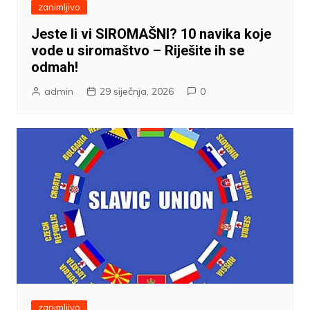
zanimljivo
Jeste li vi SIROMAŠNI? 10 navika koje
vode u siromaštvo – Riješite ih se
odmah!
admin
29 siječnja, 2026
0
zanimljivo