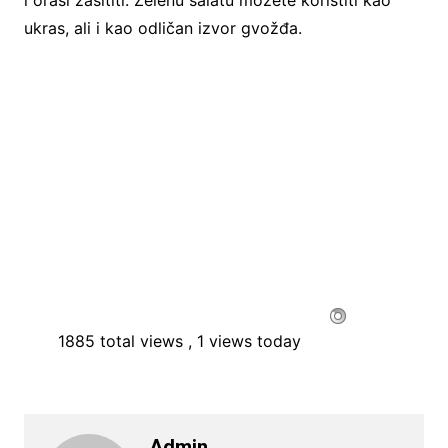
i orasi zasititi. Zelenu salatu možete koristiti kao
ukras, ali i kao odličan izvor gvožđa.
1885 total views
, 1 views today
Admin