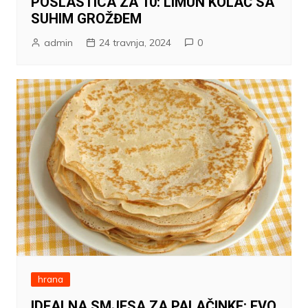
POSLASTICA ZA 10: LIMUN KOLAČ SA
SUHIM GROŽĐEM
admin
24 travnja, 2024
0
hrana
IDEALNA SMJESA ZA PALAČINKE: EVO