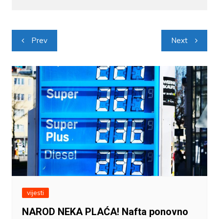
Navigacija
Prev
Next
objava
vijesti
NAROD NEKA PLAĆA! Nafta ponovno