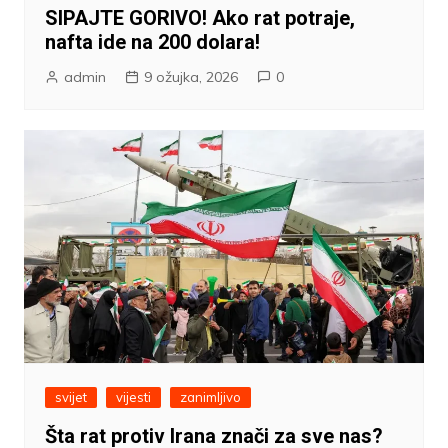
SIPAJTE GORIVO! Ako rat potraje,
nafta ide na 200 dolara!
admin
9 ožujka, 2026
0
svijet
vijesti
zanimljivo
Šta rat protiv Irana znači za sve nas?