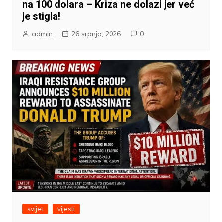
na 100 dolara – Kriza ne dolazi jer već
je stigla!
admin
26 srpnja, 2026
0
svijet
vijesti