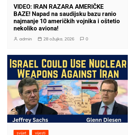
VIDEO: IRAN RAZARA AMERIČKE
BAZE! Napad na saudijsku bazu ranio
najmanje 10 američkih vojnika i oštetio
nekoliko aviona!
admin
28 ožujka, 2026
0
svijet
vijesti