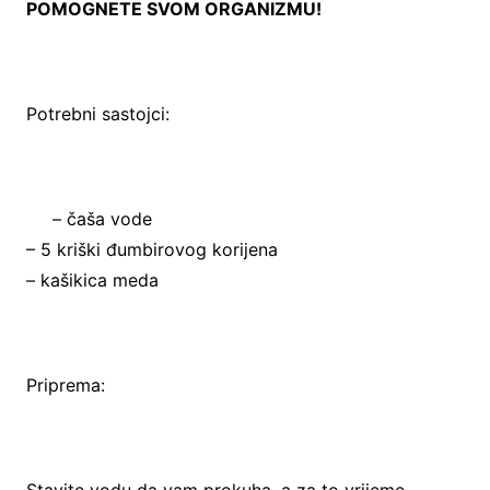
POMOGNETE SVOM ORGANIZMU!
Potrebni sastojci:
– čaša vode
– 5 kriški đumbirovog korijena
– kašikica meda
Priprema:
Stavite vodu da vam prokuha, a za to vrijeme