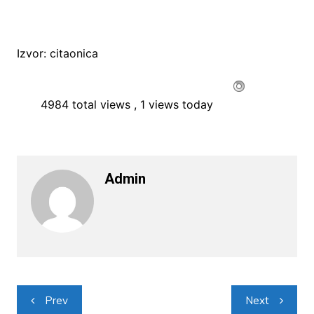
Izvor: citaonica
4984 total views
, 1 views today
Admin
Navigacija
Prev
Next