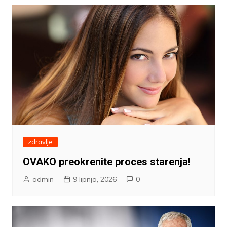
zdravlje
OVAKO preokrenite proces starenja!
admin
9 lipnja, 2026
0