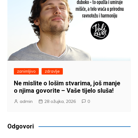
zanimljivo
zdravlje
Ne mislite o lošim stvarima, još manje
o njima govorite – Vaše tijelo sluša!
admin
28 ožujka, 2026
0
Odgovori