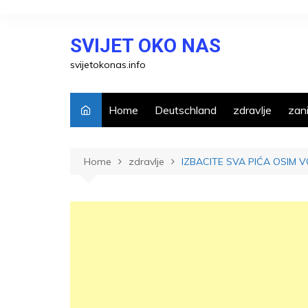
Skip
to
SVIJET OKO NAS
content
svijetokonas.info
Home
Deutschland
zdravlje
zani
Home
zdravlje
IZBACITE SVA PIĆA OSIM V