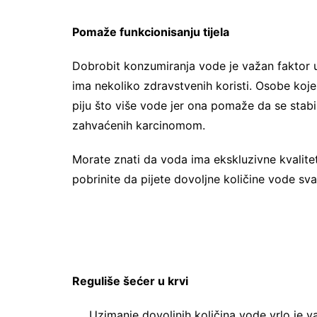
Pomaže funkcionisanju tijela
Dobrobit konzumiranja vode je važan faktor u
ima nekoliko zdravstvenih koristi. Osobe koje 
piju što više vode jer ona pomaže da se stabil
zahvaćenih karcinomom.
Morate znati da voda ima ekskluzivne
kvalite
pobrinite da pijete dovoljne količine vode sva
Reguliše šećer u krvi
Uzimanje dovoljnih količina vode vrlo je va