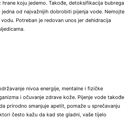
a iz hrane koju jedemo. Takođe, detoksifikacija bubrega
 je jedna od najvažnijih dobrobiti pijenja vode. Nemojte
e vodu. Potreban je redovan unos jer dehidracija
sljedicama.
održavanje nivoa energije, mentalne i fizičke
organizma i očuvanje zdrave kože. Pijenje vode takođe
da prirodno smanjuje apetit, pomaže u sprečavanju
tori često kažu da kad ste gladni, vaše tijelo