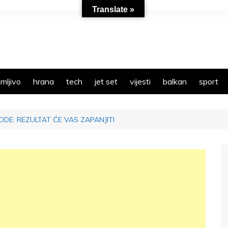
Translate »
mljivo
hrana
tech
jet set
vijesti
balkan
sport
ODE: REZULTAT ĆE VAS ZAPANJITI