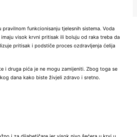
 pravilnom funkcionisanju tjelesnih sistema. Voda
imaju visok krvni pritisak ili boluju od raka treba da
izuje pritisak i podstiče proces ozdravljenja ćelija
te
i druga pića je ne mogu zamijeniti. Zbog toga se
kog dana kako biste živjeli zdravo i sretno.
žno i za dijabetičare jer visok nivo šećera u krvi u