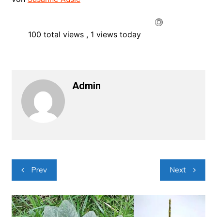
100 total views
, 1 views today
Admin
Navigacija
Prev
Next
objava