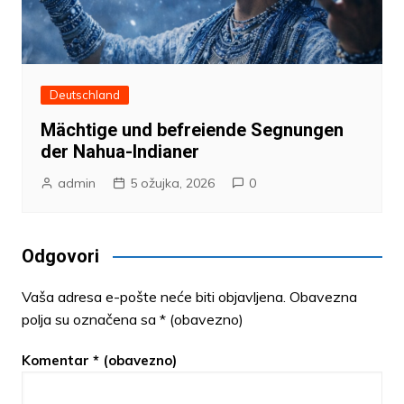
Deutschland
Mächtige und befreiende Segnungen
der Nahua-Indianer
admin
5 ožujka, 2026
0
Odgovori
Vaša adresa e-pošte neće biti objavljena.
Obavezna
polja su označena sa
* (obavezno)
Komentar
* (obavezno)