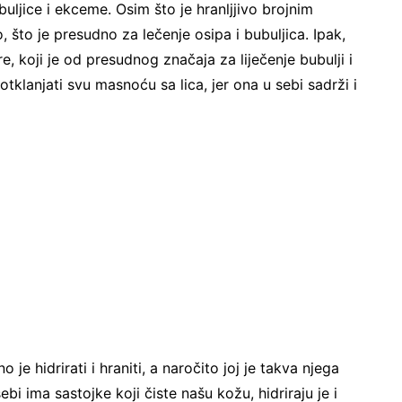
uljice i ekceme. Osim što je hranljjivo brojnim
, što je presudno za lečenje osipa i bubuljica. Ipak,
re, koji je od presudnog značaja za liječenje bubulji i
otklanjati svu masnoću sa lica, jer ona u sebi sadrži i
 hidrirati i hraniti, a naročito joj je takva njega
bi ima sastojke koji čiste našu kožu, hidriraju je i