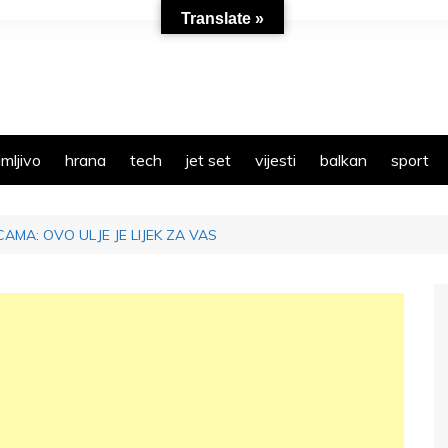
Translate »
mljivo
hrana
tech
jet set
vijesti
balkan
sport
AMA: OVO ULJE JE LIJEK ZA VAS