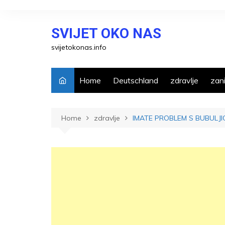
Skip
to
SVIJET OKO NAS
content
svijetokonas.info
Home
Deutschland
zdravlje
zani
Home
zdravlje
IMATE PROBLEM S BUBULJIC