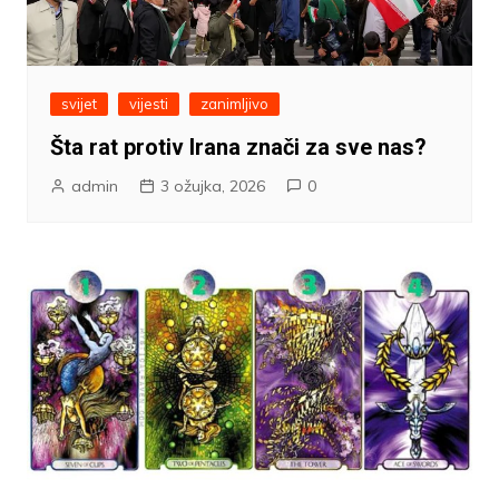
svijet
vijesti
zanimljivo
Šta rat protiv Irana znači za sve nas?
admin
3 ožujka, 2026
0