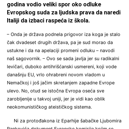
godina vodio veliki spor oko odluke
Evropskog suda za ljudska prava da naredi
Italiji da izbaci raspeća iz škola.
– Onda je država podnela prigovor iza koga je stalo
čak dvadeset drugih država, pa je sud morao da
ustukne i da na apelaciji promeni odluku – navodi
naš sagovornik. – Ovo se sada javlja jer su radikalni
levičari, duboko antihrišćanski usmereni, koji vode
današnju EU, vrlo ohrabreni novom vladom u
Nemačkoj i još jačim skretanjem zapadne Evrope
ulevo. No, otud se istočna Evropa oseća sve
zarobljenije u takvoj uniji, jer je vidi kao oblik
neokomunističkog ateističkog sistema.
Ni za protođakona iz Eparhije šabačke Ljubomira
Rankovića dokument Evropske komisije kojim se