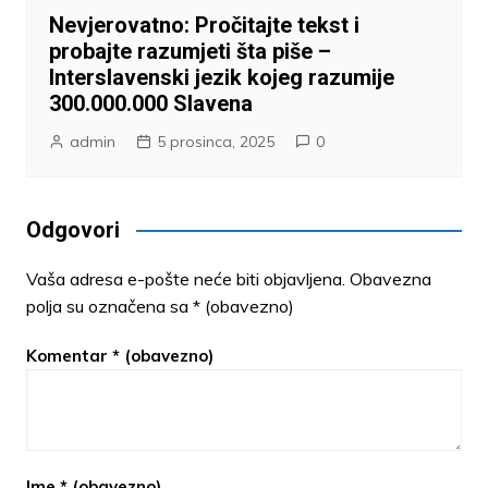
Nevjerovatno: Pročitajte tekst i
probajte razumjeti šta piše –
Interslavenski jezik kojeg razumije
300.000.000 Slavena
admin
5 prosinca, 2025
0
Odgovori
Vaša adresa e-pošte neće biti objavljena.
Obavezna
polja su označena sa
* (obavezno)
Komentar
* (obavezno)
Ime
* (obavezno)