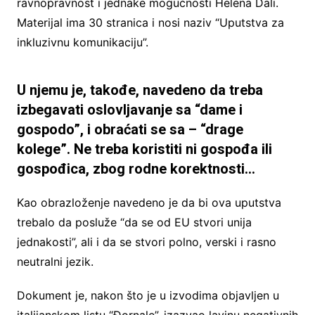
ravnopravnost i jednake mogućnosti Helena Dali.
Materijal ima 30 stranica i nosi naziv “Uputstva za
inkluzivnu komunikaciju”.
U njemu je, takođe, navedeno da treba
izbegavati oslovljavanje sa “dame i
gospodo”, i obraćati se sa – “drage
kolege”. Ne treba koristiti ni gospođa ili
gospođica, zbog rodne korektnosti…
Kao obrazloženje navedeno je da bi ova uputstva
trebalo da posluže “da se od EU stvori unija
jednakosti”, ali i da se stvori polno, verski i rasno
neutralni jezik.
Dokument je, nakon što je u izvodima objavljen u