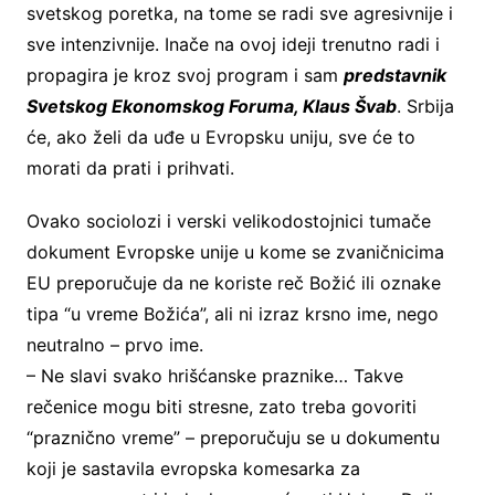
svetskog poretka, na tome se radi sve agresivnije i
sve intenzivnije. Inače na ovoj ideji trenutno radi i
propagira je kroz svoj program i sam
predstavnik
Svetskog Ekonomskog Foruma, Klaus Švab
. Srbija
će, ako želi da uđe u Evropsku uniju, sve će to
morati da prati i prihvati.
Ovako sociolozi i verski velikodostojnici tumače
dokument Evropske unije u kome se zvaničnicima
EU preporučuje da ne koriste reč Božić ili oznake
tipa “u vreme Božića”, ali ni izraz krsno ime, nego
neutralno – prvo ime.
– Ne slavi svako hrišćanske praznike… Takve
rečenice mogu biti stresne, zato treba govoriti
“praznično vreme” – preporučuju se u dokumentu
koji je sastavila evropska komesarka za