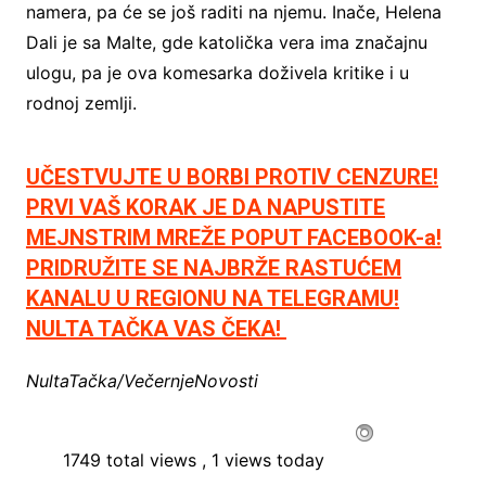
namera, pa će se još raditi na njemu. Inače, Helena
Dali je sa Malte, gde katolička vera ima značajnu
ulogu, pa je ova komesarka doživela kritike i u
rodnoj zemlji.
UČESTVUJTE U BORBI PROTIV CENZURE!
PRVI VAŠ KORAK JE DA NAPUSTITE
MEJNSTRIM MREŽE POPUT FACEBOOK-a!
PRIDRUŽITE SE NAJBRŽE RASTUĆEM
KANALU U REGIONU NA TELEGRAMU!
NULTA TAČKA VAS ČEKA!
NultaTačka/VečernjeNovosti
1749 total views
, 1 views today