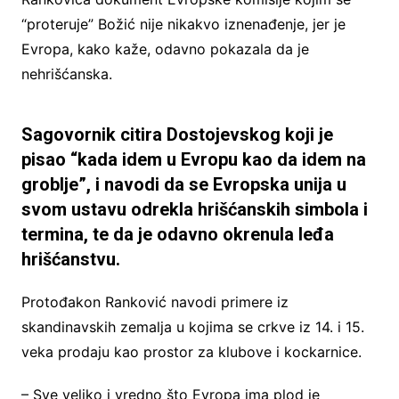
“proteruje” Božić nije nikakvo iznenađenje, jer je
Evropa, kako kaže, odavno pokazala da je
nehrišćanska.
Sagovornik citira Dostojevskog koji je
pisao “kada idem u Evropu kao da idem na
groblje”, i navodi da se Evropska unija u
svom ustavu odrekla hrišćanskih simbola i
termina, te da je odavno okrenula leđa
hrišćanstvu.
Protođakon Ranković navodi primere iz
skandinavskih zemalja u kojima se crkve iz 14. i 15.
veka prodaju kao prostor za klubove i kockarnice.
– Sve veliko i vredno što Evropa ima plod je