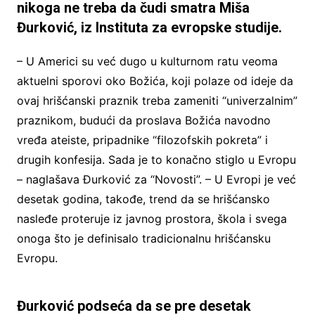
nikoga ne treba da čudi smatra Miša
Đurković, iz Instituta za evropske studije.
– U Americi su već dugo u kulturnom ratu veoma
aktuelni sporovi oko Božića, koji polaze od ideje da
ovaj hrišćanski praznik treba zameniti “univerzalnim”
praznikom, budući da proslava Božića navodno
vređa ateiste, pripadnike “filozofskih pokreta” i
drugih konfesija. Sada je to konačno stiglo u Evropu
– naglašava Đurković za “Novosti”. – U Evropi je već
desetak godina, takođe, trend da se hrišćansko
nasleđe proteruje iz javnog prostora, škola i svega
onoga što je definisalo tradicionalnu hrišćansku
Evropu.
Đurković podseća da se pre desetak