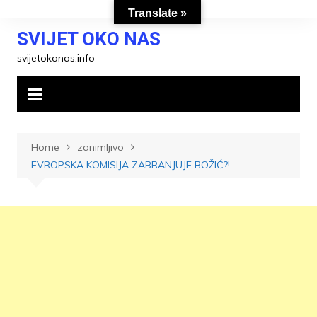
Skip
Translate »
to
SVIJET OKO NAS
content
svijetokonas.info
Home
zanimljivo
EVROPSKA KOMISIJA ZABRANJUJE BOŽIĆ?!