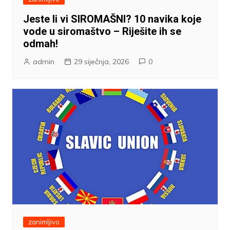
Jeste li vi SIROMAŠNI? 10 navika koje
vode u siromaštvo – Riješite ih se
odmah!
admin
29 siječnja, 2026
0
zanimljivo