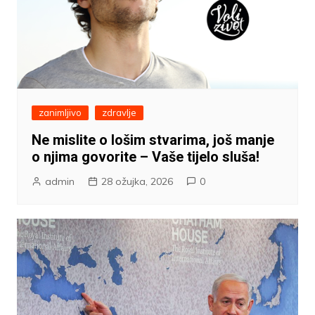
zanimljivo
zdravlje
Ne mislite o lošim stvarima, još manje
o njima govorite – Vaše tijelo sluša!
admin
28 ožujka, 2026
0