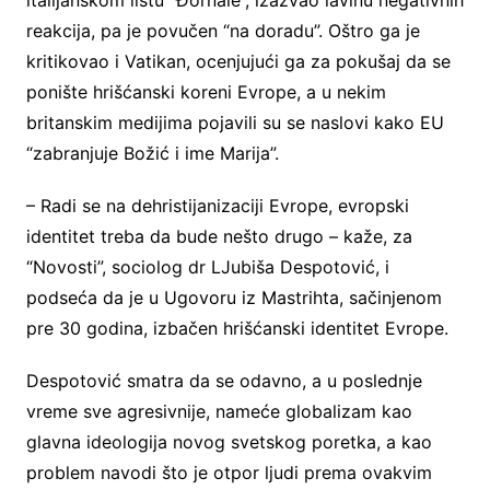
italijanskom listu “Đornale”, izazvao lavinu negativnih
reakcija, pa je povučen “na doradu”. Oštro ga je
kritikovao i Vatikan, ocenjujući ga za pokušaj da se
ponište hrišćanski koreni Evrope, a u nekim
britanskim medijima pojavili su se naslovi kako EU
“zabranjuje Božić i ime Marija”.
– Radi se na dehristijanizaciji Evrope, evropski
identitet treba da bude nešto drugo – kaže, za
“Novosti”, sociolog dr LJubiša Despotović, i
podseća da je u Ugovoru iz Mastrihta, sačinjenom
pre 30 godina, izbačen hrišćanski identitet Evrope.
Despotović smatra da se odavno, a u poslednje
vreme sve agresivnije, nameće globalizam kao
glavna ideologija novog svetskog poretka, a kao
problem navodi što je otpor ljudi prema ovakvim