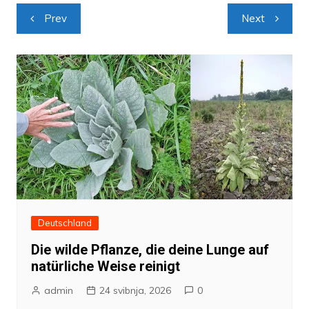
Navigacija
Prev
Next
objava
Deutschland
Die wilde Pflanze, die deine Lunge auf
natürliche Weise reinigt
admin
24 svibnja, 2026
0