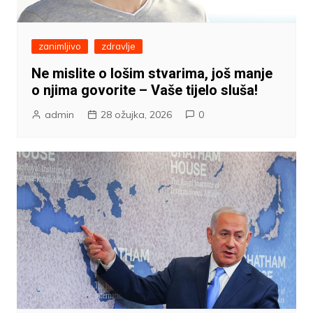
zanimljivo
zdravlje
Ne mislite o lošim stvarima, još manje
o njima govorite – Vaše tijelo sluša!
admin
28 ožujka, 2026
0