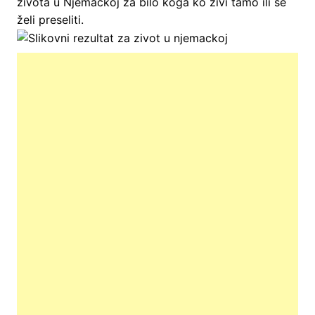
života u Njemačkoj za bilo koga ko živi tamo ili se
želi preseliti.