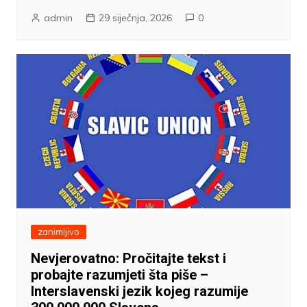
admin
29 siječnja, 2026
0
zanimljivo
Nevjerovatno: Pročitajte tekst i
probajte razumjeti šta piše –
Interslavenski jezik kojeg razumije