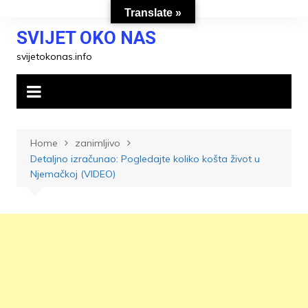
Skip
Translate »
to
SVIJET OKO NAS
content
svijetokonas.info
Home
zanimljivo
Detaljno izračunao: Pogledajte koliko košta život u
Njemačkoj (VIDEO)