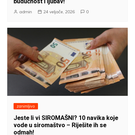
budućnost i ljubav!
admin
24 veljače, 2026
0
zanimljivo
Jeste li vi SIROMAŠNI? 10 navika koje
vode u siromaštvo – Riješite ih se
odmah!