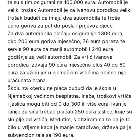
te su s tim osigurani na 100.000 eura. Automobil je
veliki trošak Automobil je za Ivanovu porodicu veliki
trošak budući da imaju dva automobila te troše
puno goriva za put do posla i prijevoz djece.
Za dva automobila plaćaju osiguranje 1.300 eura,
oko 200 eura goriva mjesečno, 76 eura poreza te
servis 90 eura za manji automobil i 240 eura
godišnje za veći automobil. Za vrtić Ivanova
porodica izdvaja 90 eura mjesečno plus 40 do 60
eura za užinu jer u njemačkim vrtićima obično nije
uračunata hrana.
Školu za kćerku ne plaća budući da je škola u
Njemačkoj većinom besplatna. Inače, troškovi vrtića
i jaslica mogu biti od 0 do 300 ili više eura. Ivan je
ranije za sina trebao plaćati 250 eura jaslice, koje su
skuplje od vrtića. Međutim, s obzirom na to da je to
bilo u vrijeme kada je manje zarađivao, država ga je
subvencionirala sa 190 eura.