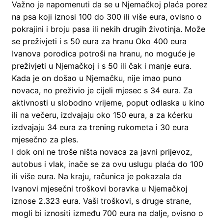
Važno je napomenuti da se u Njemačkoj plaća porez
na psa koji iznosi 100 do 300 ili više eura, ovisno o
pokrajini i broju pasa ili nekih drugih životinja. Može
se preživjeti i s 50 eura za hranu Oko 400 eura
Ivanova porodica potroši na hranu, no moguće je
preživjeti u Njemačkoj i s 50 ili čak i manje eura.
Kada je on došao u Njemačku, nije imao puno
novaca, no preživio je cijeli mjesec s 34 eura. Za
aktivnosti u slobodno vrijeme, poput odlaska u kino
ili na večeru, izdvajaju oko 150 eura, a za kćerku
izdvajaju 34 eura za trening rukometa i 30 eura
mjesečno za ples.
I dok oni ne troše ništa novaca za javni prijevoz,
autobus i vlak, inače se za ovu uslugu plaća do 100
ili više eura. Na kraju, računica je pokazala da
Ivanovi mjesečni troškovi boravka u Njemačkoj
iznose 2.323 eura. Vaši troškovi, s druge strane,
mogli bi iznositi između 700 eura na dalje, ovisno o