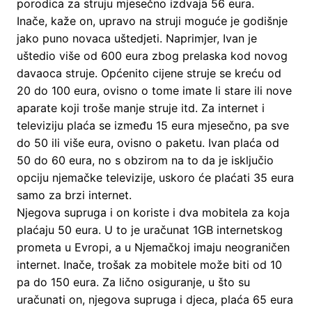
porodica za struju mjesečno izdvaja 56 eura.
Inače, kaže on, upravo na struji moguće je godišnje
jako puno novaca uštedjeti. Naprimjer, Ivan je
uštedio više od 600 eura zbog prelaska kod novog
davaoca struje. Općenito cijene struje se kreću od
20 do 100 eura, ovisno o tome imate li stare ili nove
aparate koji troše manje struje itd. Za internet i
televiziju plaća se između 15 eura mjesečno, pa sve
do 50 ili više eura, ovisno o paketu. Ivan plaća od
50 do 60 eura, no s obzirom na to da je isključio
opciju njemačke televizije, uskoro će plaćati 35 eura
samo za brzi internet.
Njegova supruga i on koriste i dva mobitela za koja
plaćaju 50 eura. U to je uračunat 1GB internetskog
prometa u Evropi, a u Njemačkoj imaju neograničen
internet. Inače, trošak za mobitele može biti od 10
pa do 150 eura. Za lično osiguranje, u što su
uračunati on, njegova supruga i djeca, plaća 65 eura