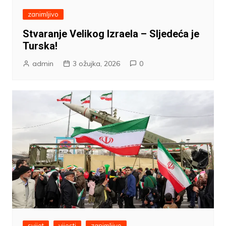
zanimljivo
Stvaranje Velikog Izraela – Sljedeća je
Turska!
admin
3 ožujka, 2026
0
svijet
vijesti
zanimljivo