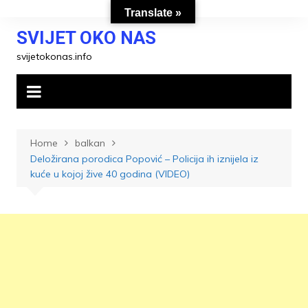
Skip
Translate »
to
SVIJET OKO NAS
content
svijetokonas.info
Home
balkan
Deložirana porodica Popović – Policija ih iznijela iz
kuće u kojoj žive 40 godina (VIDEO)