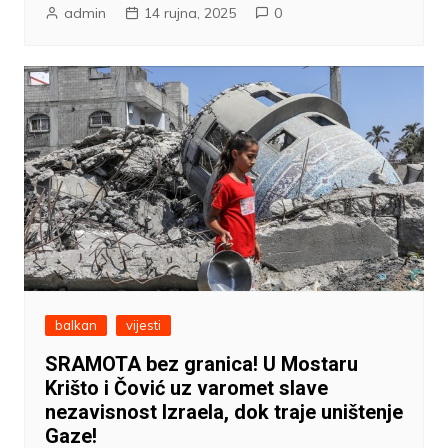
admin
14 rujna, 2025
0
balkan
vijesti
SRAMOTA bez granica! U Mostaru
Krišto i Čović uz varomet slave
nezavisnost Izraela, dok traje uništenje
Gaze!