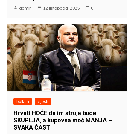
admin
12 listopada, 2025
0
balkan
vijesti
Hrvati HOĆE da im struja bude
SKUPLJA, a kupovna moć MANJA –
SVAKA ČAST!