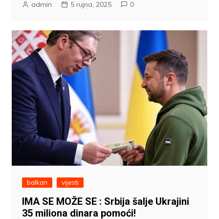
admin
5 rujna, 2025
0
balkan
vijesti
IMA SE MOŽE SE : Srbija šalje Ukrajini
35 miliona dinara pomoći!