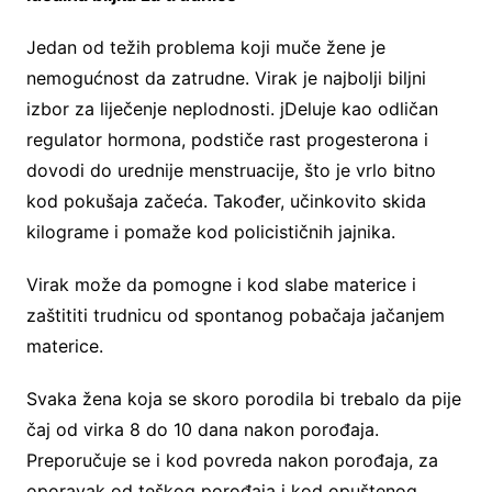
Jedan od težih problema koji muče žene je
nemogućnost da zatrudne. Virak je najbolji biljni
izbor za liječenje neplodnosti. jDeluje kao odličan
regulator hormona, podstiče rast progesterona i
dovodi do urednije menstruacije, što je vrlo bitno
kod pokušaja začeća. Također, učinkovito skida
kilograme i pomaže kod policističnih jajnika.
Virak može da pomogne i kod slabe materice i
zaštititi trudnicu od spontanog pobačaja jačanjem
materice.
Svaka žena koja se skoro porodila bi trebalo da pije
čaj od virka 8 do 10 dana nakon porođaja.
Preporučuje se i kod povreda nakon porođaja, za
oporavak od teškog porođaja i kod opuštenog