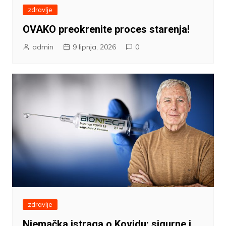
zdravlje
OVAKO preokrenite proces starenja!
admin
9 lipnja, 2026
0
zdravlje
Njemačka istraga o Kovidu: sigurne i