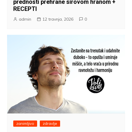
prednosti prehrane sirovom hranom +
RECEPTI
admin
12 travnja, 2026
0
zanimljivo
zdravlje