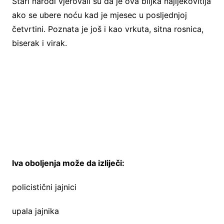
Stari narodi vjerovali su da je ova biljka najljekovitija
ako se ubere noću kad je mjesec u posljednjoj
četvrtini. Poznata je još i kao vrkuta, sitna rosnica,
biserak i virak.
Iva oboljenja može da izliječi:
policistični jajnici
upala jajnika