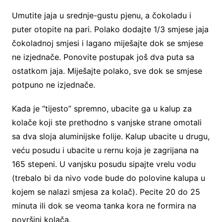
Umutite jaja u srednje-gustu pjenu, a čokoladu i
puter otopite na pari. Polako dodajte 1/3 smjese jaja
čokoladnoj smjesi i lagano miješajte dok se smjese
ne izjednače. Ponovite postupak još dva puta sa
ostatkom jaja. Miješajte polako, sve dok se smjese
potpuno ne izjednače.
Kada je “tijesto” spremno, ubacite ga u kalup za
kolače koji ste prethodno s vanjske strane omotali
sa dva sloja aluminijske folije. Kalup ubacite u drugu,
veću posudu i ubacite u rernu koja je zagrijana na
165 stepeni. U vanjsku posudu sipajte vrelu vodu
(trebalo bi da nivo vode bude do polovine kalupa u
kojem se nalazi smjesa za kolač). Pecite 20 do 25
minuta ili dok se veoma tanka kora ne formira na
površini kolača.