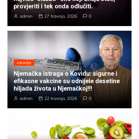
provjeriti i tek onda odlučiti.
admin
27 travnja, 2026
0
zdravlje
Njemačka istraga o Kovidu: sigurne i
efikasne vakcine su odnijele desetine
hiljada života u Njemačkoj!!!
admin
22 travnja, 2026
0