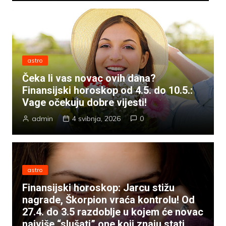
astro
Čeka li vas novac ovih dana?
Finansijski horoskop od 4.5. do 10.5.:
Vage očekuju dobre vijesti!
admin
4 svibnja, 2026
0
astro
Finansijski horoskop: Jarcu stižu
nagrade, Škorpion vraća kontrolu! Od
27.4. do 3.5 razdoblje u kojem će novac
najviše “slušati” one koji znaju stati,