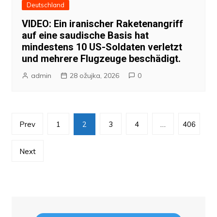
Deutschland
VIDEO: Ein iranischer Raketenangriff
auf eine saudische Basis hat
mindestens 10 US-Soldaten verletzt
und mehrere Flugzeuge beschädigt.
admin
28 ožujka, 2026
0
Brojevi
Prev
1
2
3
4
…
406
stranica
objava
Next