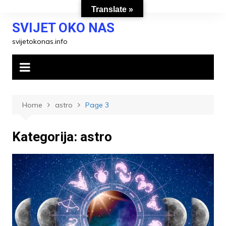
Skip
Translate »
to
SVIJET OKO NAS
content
svijetokonas.info
Home
astro
Page 3
Kategorija:
astro