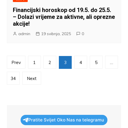
Financijski horoskop od 19.5. do 25.5.
– Dolazi vrijeme za aktivne, ali oprezne
akcije!
admin
19 svibnja, 2025
0
Brojevi
Prev
1
2
3
4
5
…
stranica
objava
34
Next
Pratite Svijet Oko Nas na telegramu